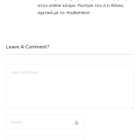
στον online κόσμο. Ρώτησε τον ό,τι θέλεις
ί
σχετικά με το YouBeHero!
τ
ε
Leave A Comment?