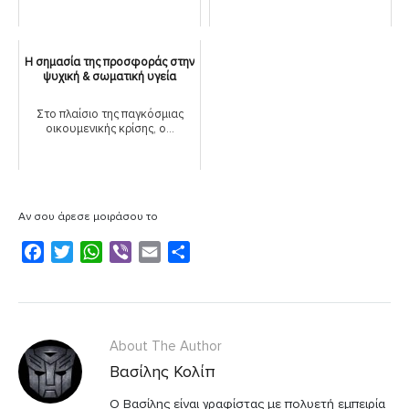
Η σημασία της προσφοράς στην
ψυχική & σωματική υγεία
Στο πλαίσιο της παγκόσμιας
οικουμενικής κρίσης, ο...
Αν σου άρεσε μοιράσου το
F
T
W
V
E
Μ
a
w
h
i
m
ο
c
i
a
b
a
ι
e
t
t
e
i
ρ
b
t
s
r
l
α
About The Author
o
e
A
σ
Βασίλης Κολίπ
o
r
p
τ
k
p
Ο Βασίλης είναι γραφίστας με πολυετή εμπειρία
ε