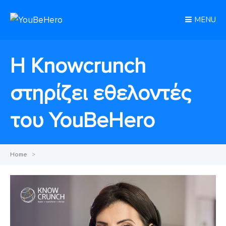
MENU
Η Knowcrunch
στηρίζει εθελοντές
του ΥοuBeHero
Home
>