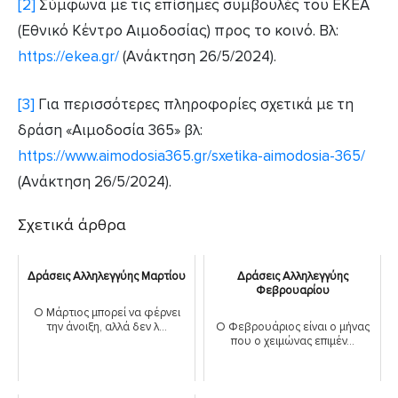
[2]
Σύμφωνα με τις επίσημες συμβουλές του ΕΚΕΑ
(Εθνικό Κέντρο Αιμοδοσίας) προς το κοινό. Βλ:
https://ekea.gr/
(Ανάκτηση 26/5/2024).
[3]
Για περισσότερες πληροφορίες σχετικά με τη
δράση «Αιμοδοσία 365» βλ:
https://www.aimodosia365.gr/sxetika-aimodosia-365/
(Ανάκτηση 26/5/2024).
Σχετικά άρθρα
Δράσεις Αλληλεγγύης Μαρτίου
Δράσεις Αλληλεγγύης
Φεβρουαρίου
Ο Μάρτιος μπορεί να φέρνει
την άνοιξη, αλλά δεν λ...
Ο Φεβρουάριος είναι ο μήνας
που ο χειμώνας επιμέν...