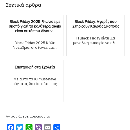
Σχετικά άρθρα
Black Friday 2025: Ψώνισε με
Black Friday: Αγορές που
σκοπό γιατί τα καλύτερα deals
Στηρίζουν Καλούς Σκοπούς
είναι αυτά που δίνουν...
Η Black Friday είναι μια
Black Friday 2025 Κάθε
μοναδική ευκαιρία να αξι...
Νοέμβριο, οι οθόνες μας...
Επιστροφή στα Σχολεία
Με αυτά τα 10 must-have
πράγματα, θα είσαι έτοιμος...
Αν σου άρεσε μοιράσου το
F
T
W
V
E
Μ