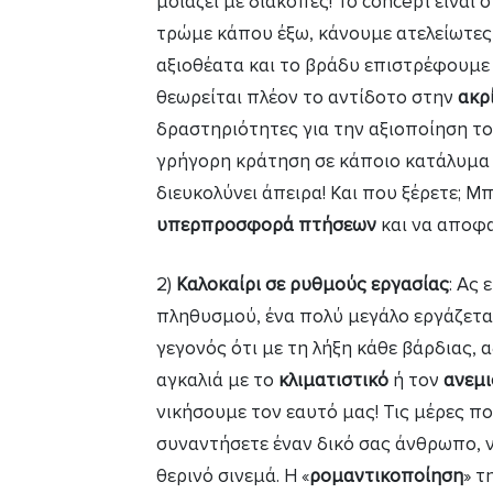
μοιάζει με διακοπές! Το concept είναι
τρώμε κάπου έξω, κάνουμε ατελείωτες
αξιοθέατα και το βράδυ επιστρέφουμε 
θεωρείται πλέον το αντίδοτο στην
ακρ
δραστηριότητες για την αξιοποίηση το
γρήγορη κράτηση σε κάποιο κατάλυμα 
διευκολύνει άπειρα! Και που ξέρετε; Μ
υπερπροσφορά πτήσεων
και να αποφα
2)
Καλοκαίρι σε ρυθμούς εργασίας
: Ας 
πληθυσμού, ένα πολύ μεγάλο εργάζεται 
γεγονός ότι με τη λήξη κάθε βάρδιας, 
αγκαλιά με το
κλιματιστικό
ή τον
ανεμ
νικήσουμε τον εαυτό μας! Τις μέρες πο
συναντήσετε έναν δικό σας άνθρωπο, ν
θερινό σινεμά. Η «
ρομαντικοποίηση
» τ