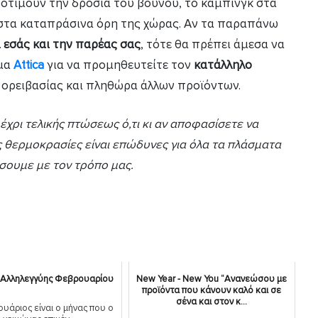
προτιμούν την δροσιά του βουνού, το κάμπινγκ στα
η στα καταπράσινα όρη της χώρας. Αν τα παραπάνω
α εσάς και την παρέας σας
, τότε θα πρέπει άμεσα να
ημα
Attica
για να προμηθευτείτε τον
κατάλληλο
 ορειβασίας και πληθώρα άλλων προϊόντων.
χρι τελικής πτώσεως ό,τι κι αν αποφασίσετε να
ς θερμοκρασίες είναι επώδυνες για όλα τα πλάσματα
ουμε με τον τρόπο μας.
 Αλληλεγγύης Φεβρουαρίου
New Year - New You “Ανανεώσου με
προϊόντα που κάνουν καλό και σε
σένα και στον κ...
υάριος είναι ο μήνας που ο