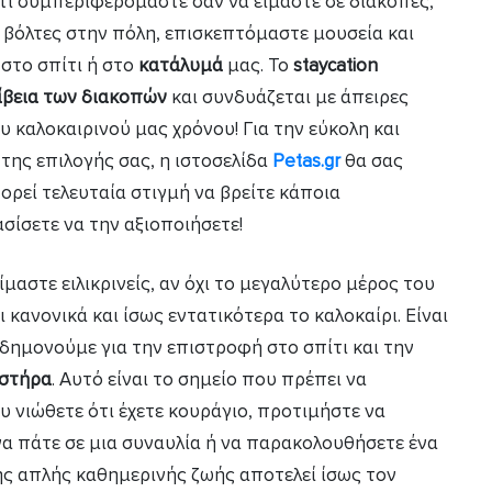
 ότι συμπεριφερόμαστε σαν να είμαστε σε διακοπές,
 βόλτες στην πόλη, επισκεπτόμαστε μουσεία και
στο σπίτι ή στο
κατάλυμά
μας. Το
staycation
ίβεια των διακοπών
και συνδυάζεται με άπειρες
υ καλοκαιρινού μας χρόνου! Για την εύκολη και
της επιλογής σας, η ιστοσελίδα
Petas.gr
θα σας
πορεί τελευταία στιγμή να βρείτε κάποια
σίσετε να την αξιοποιήσετε!
είμαστε ειλικρινείς, αν όχι το μεγαλύτερο μέρος του
κανονικά και ίσως εντατικότερα το καλοκαίρι. Είναι
αδημονούμε για την επιστροφή στο σπίτι και την
ιστήρα
. Αυτό είναι το σημείο που πρέπει να
υ νιώθετε ότι έχετε κουράγιο, προτιμήστε να
α πάτε σε μια συναυλία ή να παρακολουθήσετε ένα
ης απλής καθημερινής ζωής αποτελεί ίσως τον