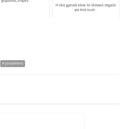
χειμώνας επιμέν...
Η νέα χρονιά είναι το ιδανικό σημείο
για ένα ουσι...
youbehero