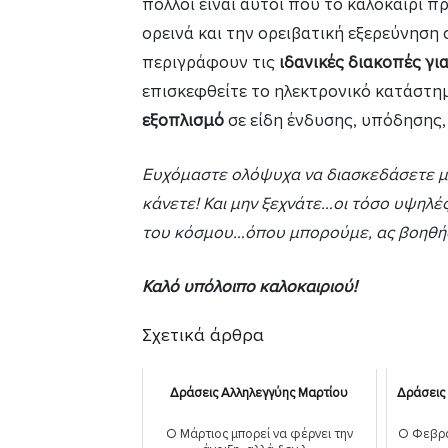
πολλοί είναι αυτοί που το καλοκαίρι 
ορεινά και την ορειβατική εξερεύνησ
περιγράφουν τις
ιδανικές διακοπές γι
επισκεφθείτε το ηλεκτρονικό κατάστ
εξοπλισμό
σε είδη ένδυσης, υπόδησης,
Ευχόμαστε ολόψυχα να διασκεδάσετε μέ
κάνετε! Και μην ξεχνάτε…οι τόσο υψηλέ
του κόσμου…όπου μπορούμε, ας βοηθήσ
Καλό υπόλοιπο καλοκαιριού!
Σχετικά άρθρα
Δράσεις Αλληλεγγύης Μαρτίου
Δράσεις
Ο Μάρτιος μπορεί να φέρνει την
Ο Φεβρο