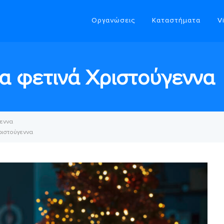
Οργανώσεις
Καταστήματα
V
τα φετινά Χριστούγεννα
γεννα
Χριστούγεννα