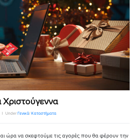
ά Χριστούγεννα
η
Under
Γενικά
/
Καταστήματα
ναι ώρα να σκεφτούμε τις αγορές που θα φέρουν την