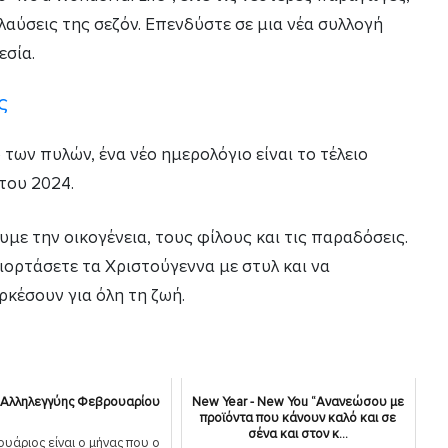
λαύσεις της σεζόν. Επενδύστε σε μια νέα συλλογή
εσία.
ς
 των πυλών, ένα νέο ημερολόγιο είναι το τέλειο
του 2024.
υμε την οικογένεια, τους φίλους και τις παραδόσεις.
γιορτάσετε τα Χριστούγεννα με στυλ και να
κέσουν για όλη τη ζωή.
 Αλληλεγγύης Φεβρουαρίου
New Year - New You “Ανανεώσου με
προϊόντα που κάνουν καλό και σε
σένα και στον κ...
υάριος είναι ο μήνας που ο