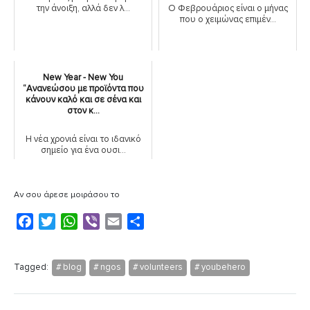
την άνοιξη, αλλά δεν λ...
Ο Φεβρουάριος είναι ο μήνας
που ο χειμώνας επιμέν...
New Year - New You
“Ανανεώσου με προϊόντα που
κάνουν καλό και σε σένα και
στον κ...
Η νέα χρονιά είναι το ιδανικό
σημείο για ένα ουσι...
Αν σου άρεσε μοιράσου το
F
T
W
V
E
Μ
a
w
h
i
m
ο
c
i
a
b
a
ι
Tagged:
blog
ngos
volunteers
youbehero
e
t
t
e
i
ρ
b
t
s
r
l
α
o
e
A
σ