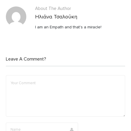
o
r
p
τ
About The Author
k
p
ε
Ηλιάνα Τσαλούκη
ί
τ
I am an Empath and that's a miracle!
ε
Leave A Comment?