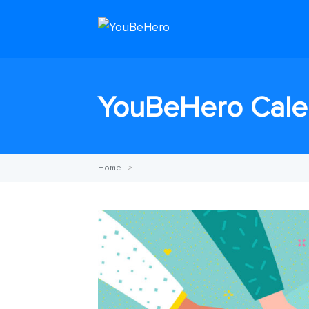
YouBeHero Cale
Home
>