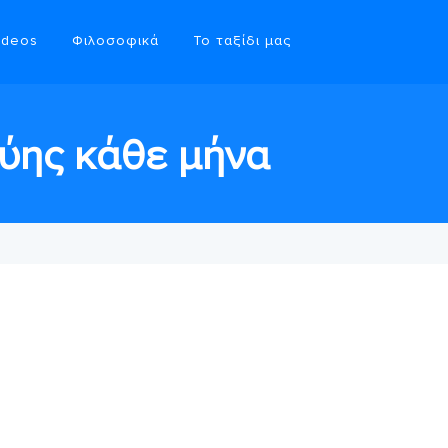
ideos
Φιλοσοφικά
Το ταξίδι μας
ύης κάθε μήνα