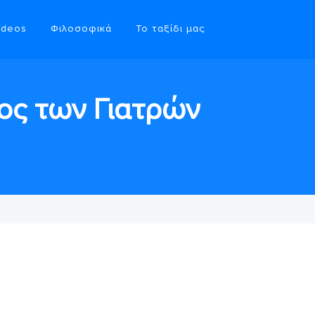
ideos
Φιλοσοφικά
Το ταξίδι μας
ος των Γιατρών