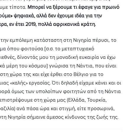
υμε τίποτα.
Μπορεί να ξέρουμε τι έφαγε για πρωινό
ύμε» ψηφιακά, αλλά δεν έχουμε ιδέα για την
α, εν έτει 2019, πολλά αφρικανικά κράτη.
α την εμπόλεμη κατάσταστη στη Νιγηρία πέρυσι, το
μα όπου φοιτούσα [σ.σ. το μεταπτυχιακό
ιεθνές, δίνοντάς μου τη μοναδική ευκαιρία να έχω
ά μέρη του κόσμου] γνώρισα τη Νάντια, που είναι
στη χώρα της και είχε έρθει στο Βέλγιο για το
ιας «καλής» εργασίας. Ότι δηλαδή είχαμε κάνει και οι
αφορά όμως των υπολοίπων φοιτητών από τη Νάντια
επιστρέψουμε στη χώρα μας (Ελλάδα, Τουρκία,
Βραζιλία) ανά πάσα ώρα και στιγμή, είτε προσωρινά,
στη Νιγηρία σήμαινε άμεσος κίνδυνος της ζωής της.