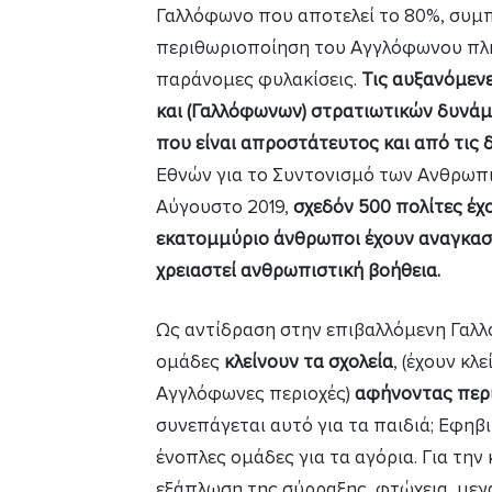
Γαλλόφωνο που αποτελεί το 80%, συμπ
περιθωριοποίηση του Αγγλόφωνου πληθ
παράνομες φυλακίσεις.
Τις αυξανόμεν
και (Γαλλόφωνων) στρατιωτικών δυνά
που είναι απροστάτευτος και από τις 
Εθνών για το Συντονισμό των Ανθρωπι
Αύγουστο 2019,
σχεδόν 500 πολίτες έχ
εκατομμύριο άνθρωποι έχουν αναγκαστ
χρειαστεί ανθρωπιστική βοήθεια.
Ως αντίδραση στην επιβαλλόμενη Γαλ
ομάδες
κλείνουν τα σχολεία
, (έχουν κλ
Αγγλόφωνες περιοχές)
αφήνοντας περί
συνεπάγεται αυτό για τα παιδιά; Εφηβ
ένοπλες ομάδες για τα αγόρια. Για την
εξάπλωση της σύρραξης, φτώχεια, μεγ