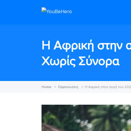
Η Αφρική στην α
Χωρίς Σύνορα
Home
>
Οργανώσεις
>
Η Αφρική στην αυγή του 20