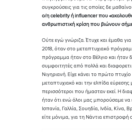
συγκρούσεις για τις οποίες δε μαθαίνο
ο/η
celebrity
ή
influencer
που «ακολουθο
ανθρωπιστική κρίση που βιώνουν σήμερ
Ούτε εγώ γνώριζα. Έτυχε και έμαθα γι
2018, όταν στο μεταπτυχιακό πρόγραμ
πρόγραμμα ήταν στο Βέλγιο και ήταν δ
συμφοιτητές από πολλά και διαφορετικ
Νιγηριανή. Είχε κάνει το πρώτο πτυχίο 
μεταπτυχιακό και την ελπίδα εύρεσης μ
περισσότεροι που ήμασταν εκεί. Η δι
ήταν ότι ενώ όλοι μας μπορούσαμε να 
Ισπανία, Γαλλία, Σουηδία, Ινδία, Κίνα, 
είτε μόνιμα, για τη Νάντια επιστροφή 