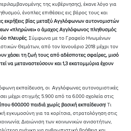
εριλαμβανομένης της κυβέρνησης), έκανε λόγο για
υσμού, ένοπλες επιθέσεις εις βάρος τους και
ες εκρήξεις βίας μεταξύ Αγγλόφωνων αυτονομιστών
μεων «πληρώνει» ο άμαχος Αγγλόφωνος πληθυσμός
δύο πλευρές
. Σύμφωνα με το Γραφείο Ηνωμένων
στικών Θεμάτων, από τον Ιανουάριο 2018 μέχρι τον
ουν χάσει τη ζωή τους από αδέσποτες σφαίρες, μισό
εί να μεταναστεύσουν και 1,3 εκατομμύρια έχουν
λόφωνη εκπαίδευση, οι Αγγλόφωνες αυτονομιστικές
είσει μέχρι στιγμής 5.900 από τα 6.000 σχολεία στις
που 600.000 παιδιά χωρίς βασική εκπαίδευση
! Τι
ική εγκυμοσύνη για τα κορίτσια, στρατολόγηση στις
 κοινωνία; Διαιώνιση των κοινωνικών ανισοτήτων,
αλύτερη ανάγκη για ανθρωπιστική βοήθεια και