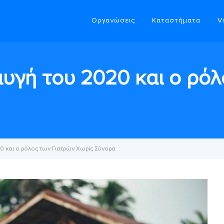
Οργανώσεις
Καταστήματα
V
υγή του 2020 και ο ρόλ
20 και ο ρόλος των Γιατρών Χωρίς Σύνορα