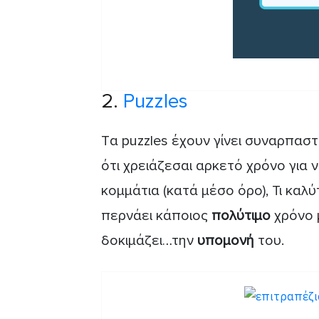
2.
Puzzles
Tα puzzles έχουν γίνει συναρπαστ
ότι χρειάζεσαι αρκετό χρόνο για
κομμάτια (κατά μέσο όρο), Τι καλ
περνάει κάποιος
πολύτιμο
χρόνο 
δοκιμάζει…την
υπομονή
του.